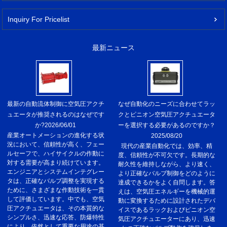
Inquiry For Pricelist
最新ニュース
最新の自動流体制御に空気圧アクチ
なぜ自動化のニーズに合わせてラッ
ュエータが推奨されるのはなぜです
クとピニオン空気圧アクチュエータ
か?
2026/06/01
ーを選択する必要があるのですか？
産業オートメーションの進化する状
2025/08/20
況において、信頼性が高く、フェー
現代の産業自動化では、効率、精
ルセーフで、ハイサイクルの作動に
度、信頼性が不可欠です。長期的な
対する需要が高まり続けています。
耐久性を維持しながら、より速く、
エンジニアとシステムインテグレー
より正確なバルブ制御をどのように
タは、正確なバルブ調整を実現する
達成できるかをよく自問します。答
ために、さまざまな作動技術を一貫
えは、空気圧エネルギーを機械的運
して評価しています。中でも、空気
動に変換するために設計されたデバ
圧アクチュエータは、その本質的な
イスであるラックおよびピニオン空
シンプルさ、迅速な応答、防爆特性
気圧アクチュエーターにあり、迅速
により、依然として重要な用途の基